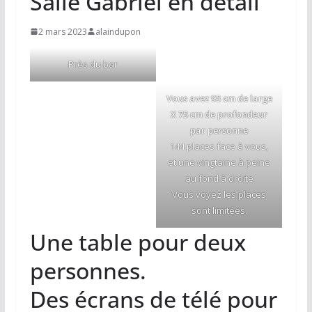
Salle Gabriel en détail
2 mars 2023
alaindupon
Près du bar
Vous avez 95 cm de large
X 75 cm de profondeur
par personne
144 places face à vous,
et une vingtaine à peine
au fond à droite
Vous voyez les places
sont limitées.
Une table pour deux
personnes.
Des écrans de télé pour