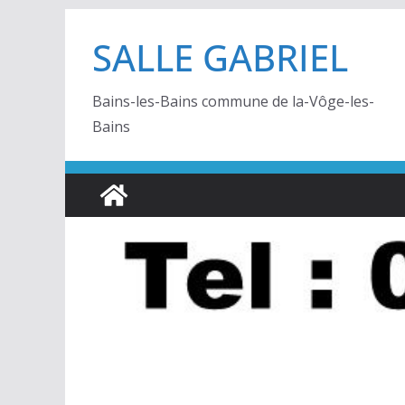
Passer
SALLE GABRIEL
au
contenu
Bains-les-Bains commune de la-Vôge-les-
Bains