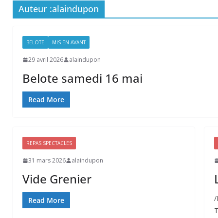
Auteur :
alaindupon
BELOTE
MIS EN AVANT
29 avril 2026
alaindupon
Belote samedi 16 mai
Read More
REPAS SPECTACLES
31 mars 2026
alaindupon
Vide Grenier
/
Read More
T