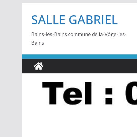
Passer
SALLE GABRIEL
au
contenu
Bains-les-Bains commune de la-Vôge-les-
Bains